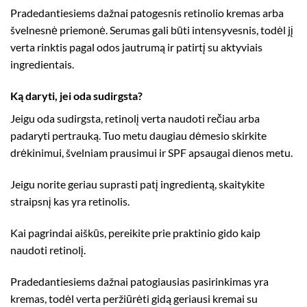
Pradedantiesiems dažnai patogesnis retinolio kremas arba
švelnesnė priemonė. Serumas gali būti intensyvesnis, todėl jį
verta rinktis pagal odos jautrumą ir patirtį su aktyviais
ingredientais.
Ką daryti, jei oda sudirgsta?
Jeigu oda sudirgsta, retinolį verta naudoti rečiau arba
padaryti pertrauką. Tuo metu daugiau dėmesio skirkite
drėkinimui, švelniam prausimui ir SPF apsaugai dienos metu.
Jeigu norite geriau suprasti patį ingredientą, skaitykite
straipsnį
kas yra retinolis
.
Kai pagrindai aiškūs, pereikite prie praktinio gido
kaip
naudoti retinolį
.
Pradedantiesiems dažnai patogiausias pasirinkimas yra
kremas, todėl verta peržiūrėti gidą
geriausi kremai su