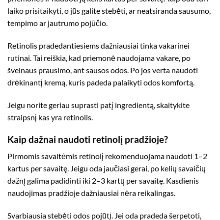
laiko prisitaikyti, o jūs galite stebėti, ar neatsiranda sausumo,
tempimo ar jautrumo pojūčio.
Retinolis pradedantiesiems dažniausiai tinka vakarinei
rutinai. Tai reiškia, kad priemonė naudojama vakare, po
švelnaus prausimo, ant sausos odos. Po jos verta naudoti
drėkinantį kremą, kuris padeda palaikyti odos komfortą.
Jeigu norite geriau suprasti patį ingredientą, skaitykite
straipsnį
kas yra retinolis
.
Kaip dažnai naudoti retinolį pradžioje?
Pirmomis savaitėmis retinolį rekomenduojama naudoti 1–2
kartus per savaitę. Jeigu oda jaučiasi gerai, po kelių savaičių
dažnį galima padidinti iki 2–3 kartų per savaitę. Kasdienis
naudojimas pradžioje dažniausiai nėra reikalingas.
Svarbiausia stebėti odos pojūtį. Jei oda pradeda šerpetoti,