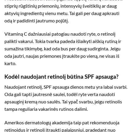
stiprių rūgštinių priemonių, intensyvių šveitiklių ar daug
aktyvių ingredientų vienu metu. Tai gali per daug apkrauti
odą ir padidinti jautrumo pojūtį.
Vitaminą C dažniausiai patogiau naudoti ryte, o retinolį
palikti vakarui. Tokia tvarka padeda išlaikyti aiškią rutiną ir
sumažina tikimybę, kad oda bus per daug sudirginta. Jeigu
oda jautri, naujas priemones įtraukite po vieną, ne visas iš
karto.
Kodėl naudojant retinolį būtina SPF apsauga?
Naudojant retinolį, SPF apsauga dienos metu yra labai svarbi.
Oda gali tapti jautresnė saulei, todėl ryte verta naudoti
apsauginį kremą nuo saulės. Tai ypač svarbu, jeigu retinolis
tampa reguliaria vakarinės rutinos dalimi.
Amerikos dermatologų akademija taip pat rekomenduoja
retinoidus ir retinolį įtraukti palaipsniui, pradedant nuo