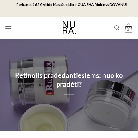
Skip
Perkant už 65 € Veido Masažuoklio ir GUA SHA Rinkinys DOVANŲ!
to
content
Retinolis pradedantiesiems: nuo ko
pradėti?