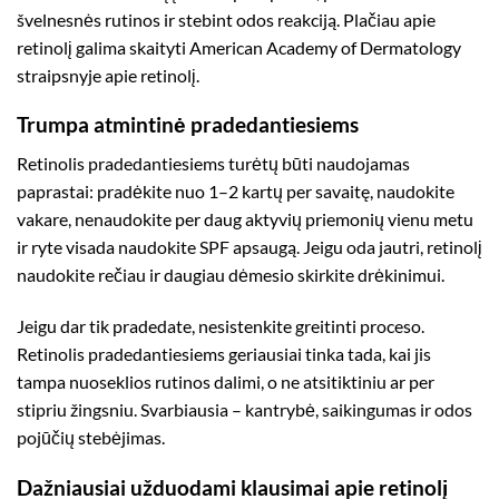
švelnesnės rutinos ir stebint odos reakciją. Plačiau apie
retinolį galima skaityti
American Academy of Dermatology
straipsnyje apie retinolį
.
Trumpa atmintinė pradedantiesiems
Retinolis pradedantiesiems turėtų būti naudojamas
paprastai: pradėkite nuo 1–2 kartų per savaitę, naudokite
vakare, nenaudokite per daug aktyvių priemonių vienu metu
ir ryte visada naudokite SPF apsaugą. Jeigu oda jautri, retinolį
naudokite rečiau ir daugiau dėmesio skirkite drėkinimui.
Jeigu dar tik pradedate, nesistenkite greitinti proceso.
Retinolis pradedantiesiems geriausiai tinka tada, kai jis
tampa nuoseklios rutinos dalimi, o ne atsitiktiniu ar per
stipriu žingsniu. Svarbiausia – kantrybė, saikingumas ir odos
pojūčių stebėjimas.
Dažniausiai užduodami klausimai apie retinolį