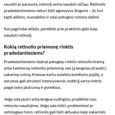
sausėti ar parausta, retinolį verta naudoti rečiau. Retinolis
pradedantiesiems neturi būti agresyvus žingsnis – jis turi
tapti aiškios, nuoseklios ir odai patogios rutinos dalimi.
Kai pagrindai aiškūs, pereikite prie praktinio gido
kaip
naudoti retinolį
.
Kokią retinolio priemonę rinktis
pradedantiesiems?
Pradedantiesiems dažnai patogiau rinktis retinolio kremą
arba švelnesnę retinolio priemonę, nes ją lengviau įtraukti į
vakarinę rutiną. Kremas kartu suteikia komforto pojūtį, o
serumas gali atrodyti intensyvesnis, todėl jį verta rinktis
pagal odos jautrumą ir poreikius.
Jeigu oda jautri arba lengvai sudirgsta, pradėkite nuo
retesnio naudojimo. Jeigu oda mišri, probleminei ar
netolygaus tono, retinolis gali būti aktualus kaip vakarinės