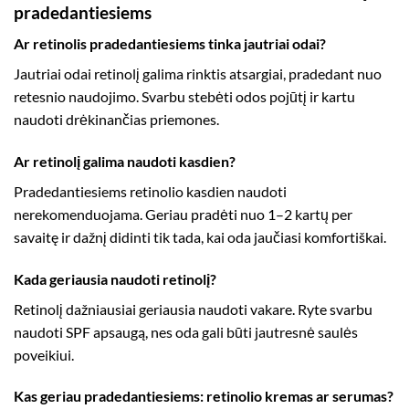
pradedantiesiems
Ar retinolis pradedantiesiems tinka jautriai odai?
Jautriai odai retinolį galima rinktis atsargiai, pradedant nuo
retesnio naudojimo. Svarbu stebėti odos pojūtį ir kartu
naudoti drėkinančias priemones.
Ar retinolį galima naudoti kasdien?
Pradedantiesiems retinolio kasdien naudoti
nerekomenduojama. Geriau pradėti nuo 1–2 kartų per
savaitę ir dažnį didinti tik tada, kai oda jaučiasi komfortiškai.
Kada geriausia naudoti retinolį?
Retinolį dažniausiai geriausia naudoti vakare. Ryte svarbu
naudoti SPF apsaugą, nes oda gali būti jautresnė saulės
poveikiui.
Kas geriau pradedantiesiems: retinolio kremas ar serumas?