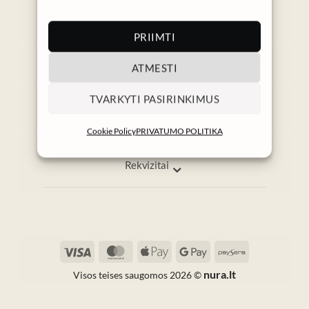
→
PRIIMTI
⌄
ATMESTI
Informacija
Pagalba
TVARKYTI PASIRINKIMUS
info@nura.lt
I–V 9:00–17:00
Cookie Policy
PRIVATUMO POLITIKA
⌄
Rekvizitai
Visa
MasterCard
Apple
Google
Paysera
Pay
Pay
nura.lt
Visos teises saugomos 2026 ©