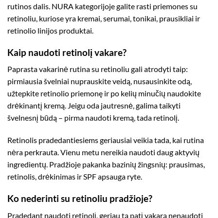
rutinos dalis. NURA kategorijoje galite rasti
priemones su
retinoliu
, kuriose yra kremai, serumai, tonikai, prausikliai ir
retinolio linijos produktai.
Kaip naudoti retinolį vakare?
Paprasta vakarinė rutina su retinoliu gali atrodyti taip:
pirmiausia švelniai nuprauskite veidą, nusausinkite odą,
užtepkite retinolio priemonę ir po kelių minučių naudokite
drėkinantį kremą. Jeigu oda jautresnė, galima taikyti
švelnesnį būdą – pirma naudoti kremą, tada retinolį.
Retinolis pradedantiesiems geriausiai veikia tada, kai rutina
nėra perkrauta. Vienu metu nereikia naudoti daug aktyvių
ingredientų. Pradžioje pakanka bazinių žingsnių: prausimas,
retinolis, drėkinimas ir SPF apsauga ryte.
Ko nederinti su retinoliu pradžioje?
Pradedant naudoti retinolį, geriau tą patį vakarą nenaudoti