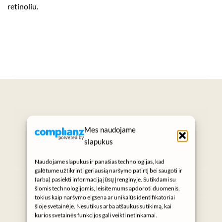
retinoliu
.
„Grožis prasideda nuo sveikos odos.“
Mes naudojame
SUKURTA KASDIENIAMS GROŽIO
slapukus
RITUALAMS
Naudojame slapukus ir panašias technologijas, kad
galėtume užtikrinti geriausią naršymo patirtį bei saugoti ir
Instagram
(arba) pasiekti informaciją jūsų įrenginyje. Sutikdami su
šiomis technologijomis, leisite mums apdoroti duomenis,
tokius kaip naršymo elgsena ar unikalūs identifikatoriai
Gaukite NURA naujienas
šioje svetainėje. Nesutikus arba atšaukus sutikimą, kai
kurios svetainės funkcijos gali veikti netinkamai.