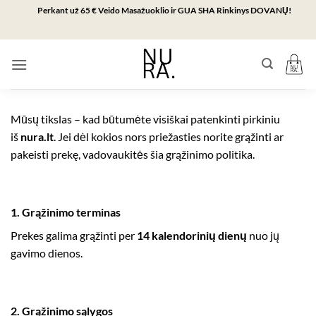
Skip
Perkant už 65 € Veido Masažuoklio ir GUA SHA Rinkinys DOVANŲ!
to
content
Mūsų tikslas – kad būtumėte visiškai patenkinti pirkiniu
iš
nura.lt
. Jei dėl kokios nors priežasties norite grąžinti ar
pakeisti prekę, vadovaukitės šia grąžinimo politika.
1. Grąžinimo terminas
Prekes galima grąžinti per
14 kalendorinių dienų
nuo jų
gavimo dienos.
2. Grąžinimo sąlygos