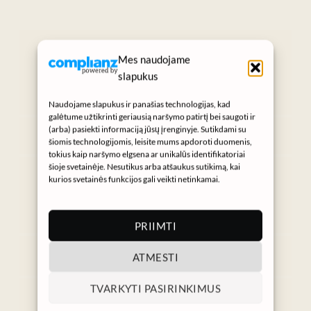
„Grožis prasideda nuo sveikos odos.“
Mes naudojame
SUKURTA KASDIENIAMS GROŽIO
slapukus
RITUALAMS
Naudojame slapukus ir panašias technologijas, kad
galėtume užtikrinti geriausią naršymo patirtį bei saugoti ir
Instagram
(arba) pasiekti informaciją jūsų įrenginyje. Sutikdami su
šiomis technologijomis, leisite mums apdoroti duomenis,
tokius kaip naršymo elgsena ar unikalūs identifikatoriai
Gaukite NURA naujienas
šioje svetainėje. Nesutikus arba atšaukus sutikimą, kai
kurios svetainės funkcijos gali veikti netinkamai.
→
PRIIMTI
⌄
ATMESTI
Informacija
Pagalba
TVARKYTI PASIRINKIMUS
info@nura.lt