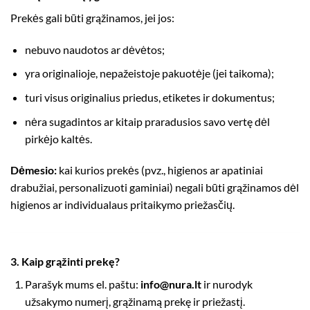
Prekės gali būti grąžinamos, jei jos:
nebuvo naudotos ar dėvėtos;
yra originalioje, nepažeistoje pakuotėje (jei taikoma);
turi visus originalius priedus, etiketes ir dokumentus;
nėra sugadintos ar kitaip praradusios savo vertę dėl
pirkėjo kaltės.
Dėmesio:
kai kurios prekės (pvz., higienos ar apatiniai
drabužiai, personalizuoti gaminiai) negali būti grąžinamos dėl
higienos ar individualaus pritaikymo priežasčių.
3. Kaip grąžinti prekę?
Parašyk mums el. paštu:
info@nura.lt
ir nurodyk
užsakymo numerį, grąžinamą prekę ir priežastį.