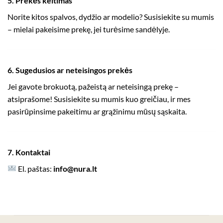
5. Prekės keitimas
Norite kitos spalvos, dydžio ar modelio? Susisiekite su mumis
– mielai pakeisime prekę, jei turėsime sandėlyje.
6. Sugedusios ar neteisingos prekės
Jei gavote brokuotą, pažeistą ar neteisingą prekę –
atsiprašome! Susisiekite su mumis kuo greičiau, ir mes
pasirūpinsime pakeitimu ar grąžinimu mūsų sąskaita.
7. Kontaktai
El. paštas:
info@nura.lt