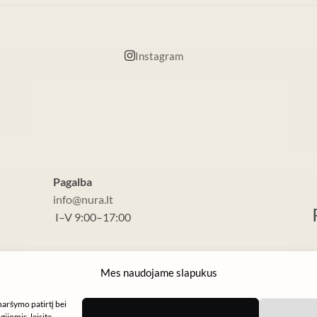
Instagram
Pagalba
info@nura.lt
I–V 9:00–17:00
Mes naudojame slapukus
naršymo patirtį bei
ijomis, leisite