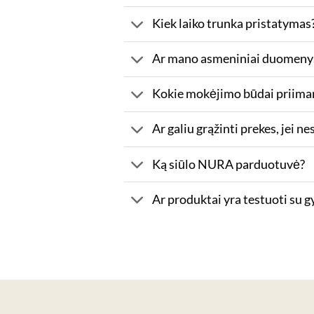
Kiek laiko trunka pristatymas
Ar mano asmeniniai duomeny
Kokie mokėjimo būdai priima
Ar galiu grąžinti prekes, jei n
Ką siūlo NURA parduotuvė?
Ar produktai yra testuoti su 