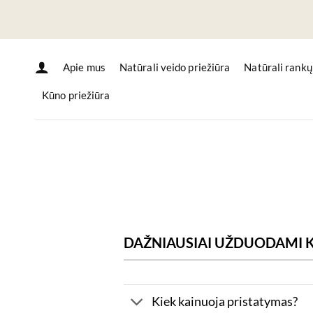
Skip
to
content
Apie mus
Natūrali veido priežiūra
Natūrali rankų
Kūno priežiūra
DAŽNIAUSIAI UŽDUODAMI K
Kiek kainuoja pristatymas?