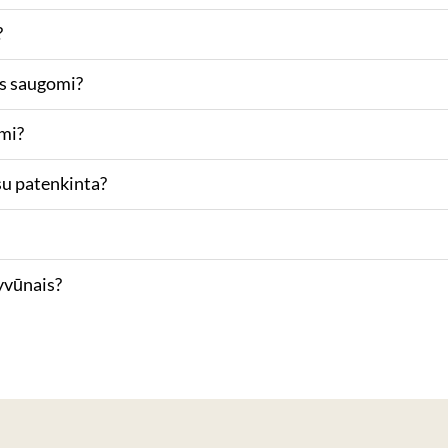
?
s saugomi?
mi?
esu patenkinta?
gyvūnais?