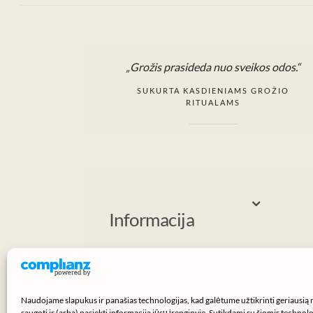
„Grožis prasideda nuo sveikos odos.“
SUKURTA KASDIENIAMS GROŽIO
RITUALAMS
⌄
Informacija
Naudojame slapukus ir panašias technologijas, kad galėtume užtikrinti geriausią 
saugoti ir (arba) pasiekti informaciją jūsų įrenginyje. Sutikdami su šiomis technolog