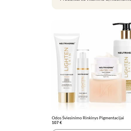
Odos Šviesinimo Rinkinys Pigmentacijai
107
€