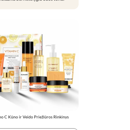
o C Kūno ir Veido Priežiūros Rinkinys