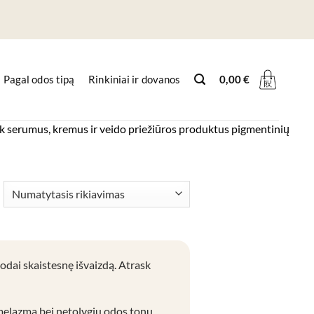
Pagal odos tipą
Rinkiniai ir dovanos
0,00
€
k serumus, kremus ir veido priežiūros produktus pigmentinių
odai skaistesnę išvaizdą. Atrask
 melazma bei netolygiu odos tonu.