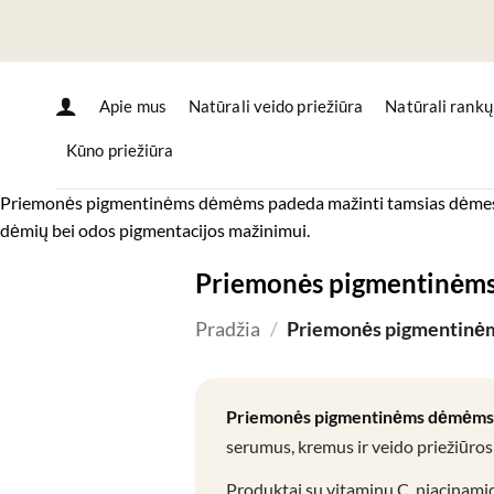
Skip
to
content
Apie mus
Natūrali veido priežiūra
Natūrali rankų
Kūno priežiūra
Priemonės pigmentinėms dėmėms padeda mažinti tamsias dėmes, suv
dėmių bei odos pigmentacijos mažinimui.
Priemonės pigmentinėm
Pradžia
/
Priemonės pigmentin
Priemonės pigmentinėms dėmėms
serumus, kremus ir veido priežiūro
Produktai su vitaminu C, niacinamid