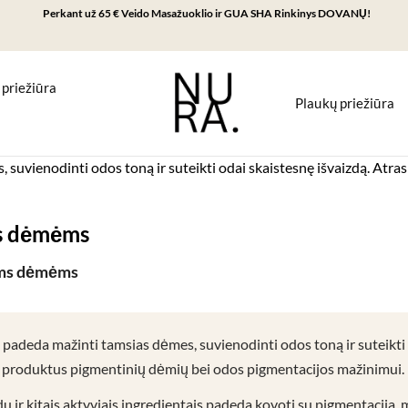
Perkant už 65 € Veido Masažuoklio ir GUA SHA Rinkinys DOVANŲ!
 priežiūra
Plaukų priežiūra
ienodinti odos toną ir suteikti odai skaistesnę išvaizdą. Atras
s dėmėms
ėms dėmėms
padeda mažinti tamsias dėmes, suvienodinti odos toną ir suteikti 
s produktus pigmentinių dėmių bei odos pigmentacijos mažinimui.
u ir kitais aktyviais ingredientais padeda kovoti su pigmentacija,