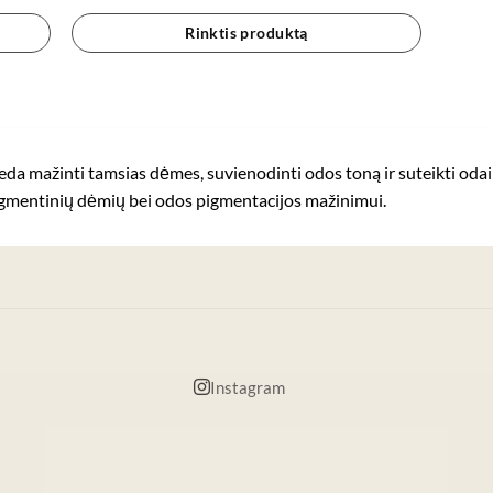
Rinktis produktą
ažinti tamsias dėmes, suvienodinti odos toną ir suteikti odai s
igmentinių dėmių bei odos pigmentacijos mažinimui.
Instagram