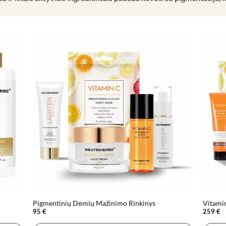
Pigmentinių Dėmių Mažinimo Rinkinys
Vitamin
95
€
259
€