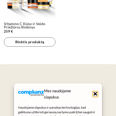
Vitamino C Kūno ir Veido
Priežiūros Rinkinys
259
€
Rinktis produktą
„Grožis prasideda nuo sveikos odos.“
Mes naudojame
SUKURTA KASDIENIAMS GROŽIO
slapukus
RITUALAMS
Naudojame slapukus ir panašias technologijas, kad
galėtume užtikrinti geriausią naršymo patirtį bei saugoti ir
Instagram