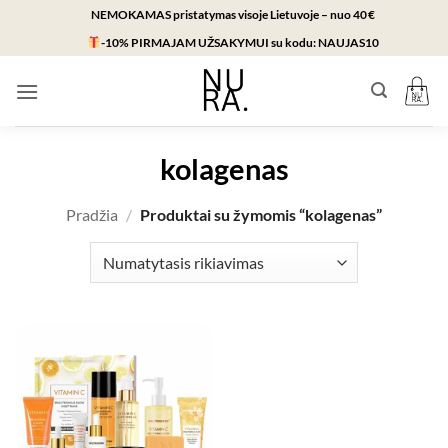
Skip
NEMOKAMAS pristatymas visoje Lietuvoje – nuo 40 €
to
-10% PIRMAJAM UŽSAKYMUI
su kodu:
NAUJAS10
content
kolagenas
Pradžia
/
Produktai su žymomis “kolagenas”