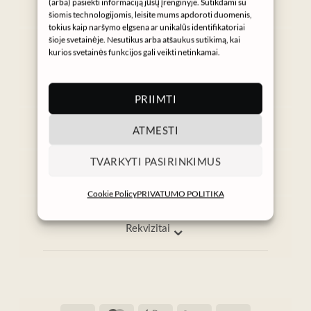
(arba) pasiekti informaciją jūsų įrenginyje. Sutikdami su
šiomis technologijomis, leisite mums apdoroti duomenis,
tokius kaip naršymo elgsena ar unikalūs identifikatoriai
Gaukite NURA naujienas
šioje svetainėje. Nesutikus arba atšaukus sutikimą, kai
kurios svetainės funkcijos gali veikti netinkamai.
→
PRIIMTI
⌄
ATMESTI
Informacija
Pagalba
TVARKYTI PASIRINKIMUS
info@nura.lt
I–V 9:00–17:00
Cookie Policy
PRIVATUMO POLITIKA
⌄
Rekvizitai