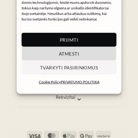
šiomis technologijomis, leisite mums apdoroti duomenis,
tokius kaip naršymo elgsena ar unikalūs identifikatoriai
Gaukite NURA naujienas
šioje svetainėje. Nesutikus arba atšaukus sutikimą, kai
kurios svetainės funkcijos gali veikti netinkamai.
→
PRIIMTI
⌄
ATMESTI
Informacija
Pagalba
TVARKYTI PASIRINKIMUS
info@nura.lt
I–V 9:00–17:00
Cookie Policy
PRIVATUMO POLITIKA
⌄
Rekvizitai
Visa
MasterCard
Apple
Google
Paysera