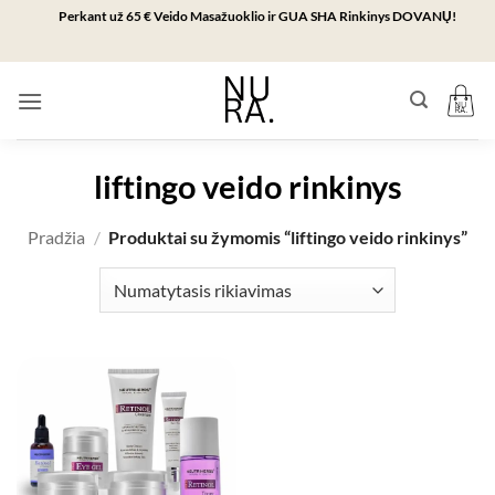
Skip
Perkant už 65 € Veido Masažuoklio ir GUA SHA Rinkinys DOVANŲ!
to
content
liftingo veido rinkinys
Pradžia
/
Produktai su žymomis “liftingo veido rinkinys”