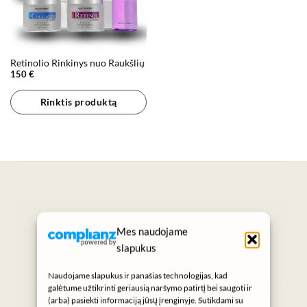
Retinolio Rinkinys nuo Raukšlių
150
€
Rinktis produktą
„Grožis prasideda nuo sveikos odos.“
Mes naudojame
SUKURTA KASDIENIAMS GROŽIO
slapukus
RITUALAMS
Naudojame slapukus ir panašias technologijas, kad
galėtume užtikrinti geriausią naršymo patirtį bei saugoti ir
Instagram
(arba) pasiekti informaciją jūsų įrenginyje. Sutikdami su