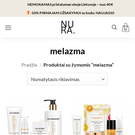
Skip
NEMOKAMAS pristatymas visoje Lietuvoje – nuo 40 €
to
-10% PIRMAJAM UŽSAKYMUI
su kodu:
NAUJAS10
content
melazma
Pradžia
/
Produktai su žymomis “melazma”