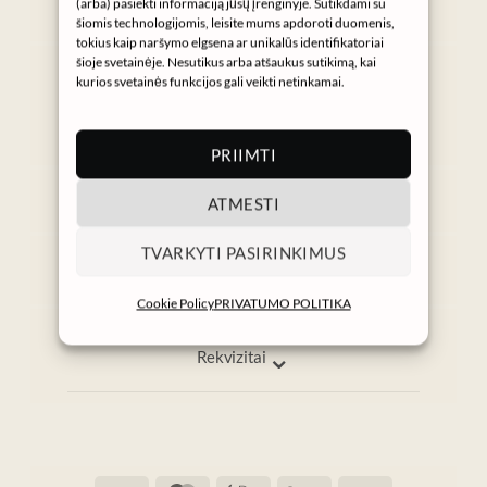
(arba) pasiekti informaciją jūsų įrenginyje. Sutikdami su
šiomis technologijomis, leisite mums apdoroti duomenis,
tokius kaip naršymo elgsena ar unikalūs identifikatoriai
Gaukite NURA naujienas
šioje svetainėje. Nesutikus arba atšaukus sutikimą, kai
kurios svetainės funkcijos gali veikti netinkamai.
→
PRIIMTI
⌄
ATMESTI
Informacija
Pagalba
TVARKYTI PASIRINKIMUS
info@nura.lt
I–V 9:00–17:00
Cookie Policy
PRIVATUMO POLITIKA
⌄
Rekvizitai