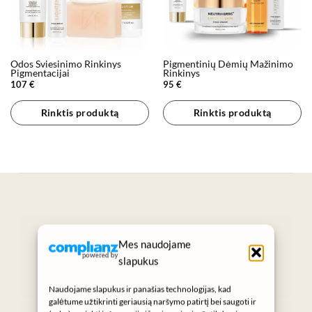
Odos Šviesinimo Rinkinys
Pigmentinių Dėmių Mažinimo
Pigmentacijai
Rinkinys
107
€
95
€
Rinktis produktą
Rinktis produktą
„Grožis prasideda nuo sveikos odos.“
Mes naudojame
SUKURTA KASDIENIAMS GROŽIO
slapukus
RITUALAMS
Naudojame slapukus ir panašias technologijas, kad
galėtume užtikrinti geriausią naršymo patirtį bei saugoti ir
Instagram