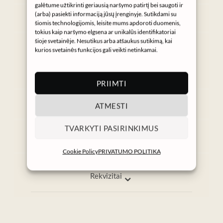
galėtume užtikrinti geriausią naršymo patirtį bei saugoti ir
Instagram
(arba) pasiekti informaciją jūsų įrenginyje. Sutikdami su
šiomis technologijomis, leisite mums apdoroti duomenis,
tokius kaip naršymo elgsena ar unikalūs identifikatoriai
Gaukite NURA naujienas
šioje svetainėje. Nesutikus arba atšaukus sutikimą, kai
kurios svetainės funkcijos gali veikti netinkamai.
→
PRIIMTI
⌄
ATMESTI
Informacija
Pagalba
TVARKYTI PASIRINKIMUS
info@nura.lt
I–V 9:00–17:00
Cookie Policy
PRIVATUMO POLITIKA
⌄
Rekvizitai