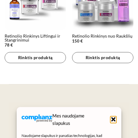
Retinolio Rinkinys Liftingui ir
Retinolio Rinkinys nuo Raukšlių
Stangrinimui
150
€
78
€
Rinktis produktą
Rinktis produktą
„Grožis prasideda nuo sveikos odos.“
Mes naudojame
SUKURTA KASDIENIAMS GROŽIO
slapukus
RITUALAMS
Naudojame slapukus ir panašias technologijas, kad