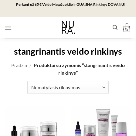
Skip
Perkant už 65 € Veido Masažuoklio ir GUA SHA Rinkinys DOVANŲ!
to
content
stangrinantis veido rinkinys
Pradžia
/
Produktai su žymomis “stangrinantis veido
rinkinys”