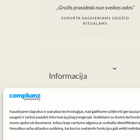
„Grožis prasideda nuo sveikos odos.“
SUKURTA KASDIENIAMS GROŽIO
RITUALAMS
⌄
Informacija
Naudojame slapukus ir panašias technologijas, kad galėtume užtikrinti geriausią 
saugoti ir (arba) pasiekti informaciją jūsų įrenginyje. Sutikdami su šiomis technolog
mums apdoroti duomenis, tokius kaip naršymo elgsena ar unikalūs identifikatoriai
Nesutikus arba atšaukus sutikimą, kai kurios svetainės funkcijos gali veikti netink