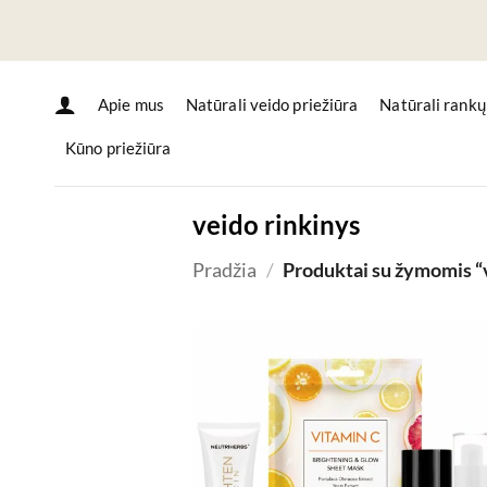
Skip
to
content
Apie mus
Natūrali veido priežiūra
Natūrali rankų
Kūno priežiūra
veido rinkinys
Pradžia
/
Produktai su žymomis “v