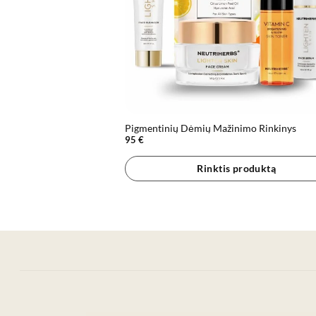
Pigmentinių Dėmių Mažinimo Rinkinys
95
€
Rinktis produktą