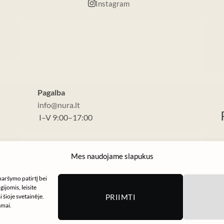
Instagram
Pagalba
info@nura.lt
I–V 9:00–17:00
Mes naudojame slapukus
naršymo patirtį bei
ijomis, leisite
 šioje svetainėje.
PRIIMTI
amai.
Visa
MasterCard
Apple
Google
Paysera
Pay
Pay