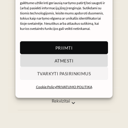
galėtume užtikrinti geriausią naršymo patirtį bei saugoti ir
Instagram
(arba) pasiekti informaciją jūsų įrenginyje. Sutikdami su
šiomis technologijomis, leisite mums apdoroti duomenis,
tokius kaip naršymo elgsena ar unikalūs identifikatoriai
Gaukite NURA naujienas
šioje svetainėje. Nesutikus arba atšaukus sutikimą, kai
kurios svetainės funkcijos gali veikti netinkamai.
→
PRIIMTI
⌄
ATMESTI
Informacija
Pagalba
TVARKYTI PASIRINKIMUS
info@nura.lt
I–V 9:00–17:00
Cookie Policy
PRIVATUMO POLITIKA
⌄
Rekvizitai