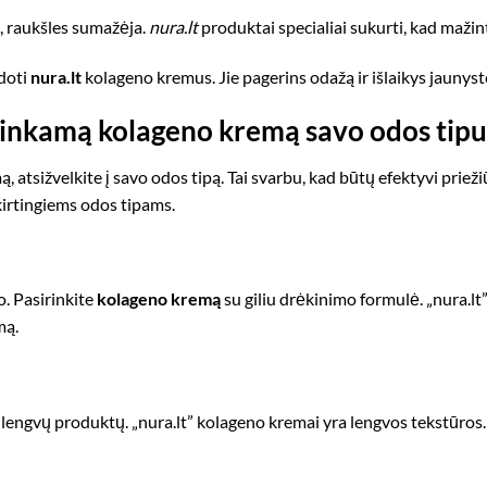
 raukšles sumažėja.
nura.lt
produktai specialiai sukurti, kad mažin
doti
nura.lt
kolageno kremus. Jie pagerins odažą ir išlaikys jaunyst
 tinkamą kolageno kremą savo odos tipu
atsižvelkite į savo odos tipą. Tai svarbu, kad būtų efektyvi priežiūr
kirtingiems odos tipams.
o. Pasirinkite
kolageno kremą
su giliu drėkinimo formulė. „nura.lt
mą.
ja lengvų produktų. „nura.lt” kolageno kremai yra lengvos tekstūros