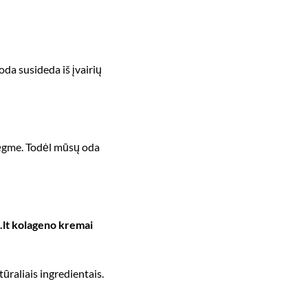
da susideda iš įvairių
drėgme. Todėl mūsų oda
lt
kolageno kremai
ūraliais ingredientais.