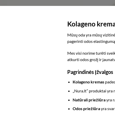
Kolageno kremas
Mūsų oda yra mūsų vizitinė 
pagerinti odos elastingumą
Mes visi norime turėti svei
atkurti odos grožį ir jauna
Pagrindinės Įžvalgos
Kolageno kremas
paded
„Nura.lt” produktai yra n
Natūrali priežiūra
yra r
Odos priežiūra
yra svar