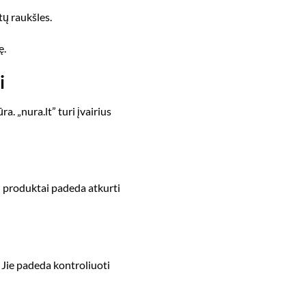
tų raukšles.
ę.
i
a. „nura.lt” turi įvairius
” produktai padeda atkurti
. Jie padeda kontroliuoti