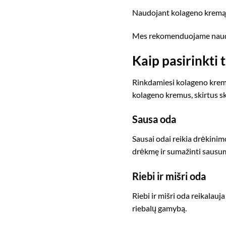
Naudojant kolageno kremą,
Mes rekomenduojame nau
Kaip pasirinkti
Rinkdamiesi kolageno kremą, 
kolageno kremus, skirtus s
Sausa oda
Sausai odai reikia drėkinim
drėkmę ir sumažinti sausu
Riebi ir mišri oda
Riebi ir mišri oda reikalau
riebalų gamybą.