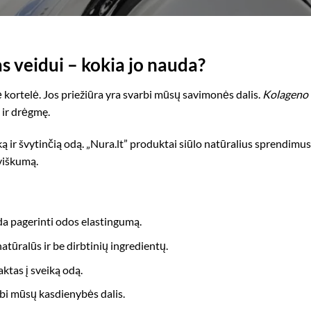
 veidui – kokia jo nauda?
kortelė. Jos priežiūra yra svarbi mūsų savimonės dalis.
Kolageno 
 ir drėgmę.
ką ir švytinčią odą. „Nura.lt” produktai siūlo natūralius sprendimus
tviškumą.
a pagerinti odos elastingumą.
atūralūs ir be dirbtinių ingredientų.
aktas į sveiką odą.
bi mūsų kasdienybės dalis.