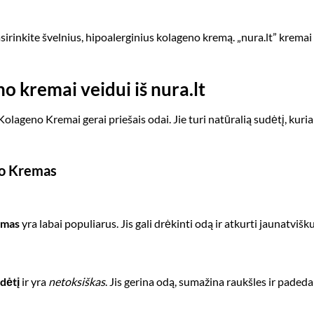
asirinkite švelnius, hipoalerginius kolageno kremą. „nura.lt” krema
o kremai veidui iš nura.lt
 Kolageno Kremai gerai priešais odai. Jie turi natūralią sudėtį, ku
no Kremas
emas
yra labai populiarus. Jis gali drėkinti odą ir atkurti jaunatviš
udėtį
ir yra
netoksiškas
. Jis gerina odą, sumažina raukšles ir padeda 