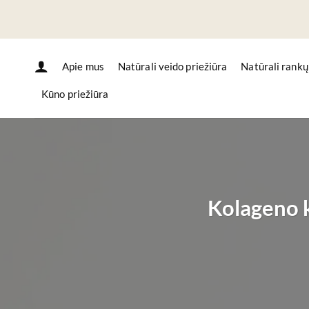
Skip
to
content
Apie mus
Natūrali veido priežiūra
Natūrali rankų
Kūno priežiūra
Kolageno k