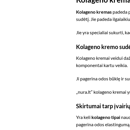
Kolageno kremas
padeda pa
sudėtį. Jie padeda ilgalaiki
Jie yra specialiai sukurti, k
Kolageno kremo sudė
Kolageno kremai veidui dažn
komponentai kartu veikia.
Ji pagerina odos būklę ir 
„nura.lt” kolageno kremai yr
Skirtumai tarp įvair
Yra keli
kolageno tipai
naudo
pagerina odos elastingumą