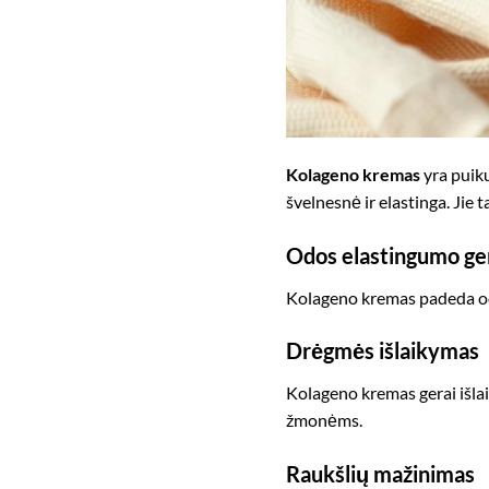
Kolageno kremas
yra puiku
švelnesnė ir elastinga. Jie 
Odos elastingumo ge
Kolageno kremas padeda odaž
Drėgmės išlaikymas
Kolageno kremas gerai išlai
žmonėms.
Raukšlių mažinimas