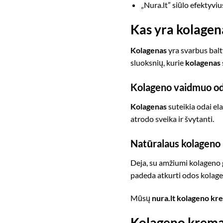
„Nura.lt” siūlo efektyv
Kas yra kolagena
Kolagenas
yra svarbus balt
sluoksnių, kurie
kolagenas
Kolageno vaidmuo od
Kolagenas
suteikia odai el
atrodo sveika ir švytanti.
Natūralaus kolageno
Deja, su amžiumi kolageno
padeda atkurti odos kolagen
Mūsų
nura.lt
kolageno kr
Kolageno kremas