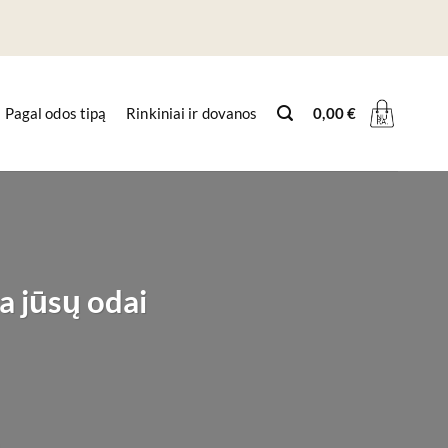
Pagal odos tipą
Rinkiniai ir dovanos
0,00
€
a jūsų odai