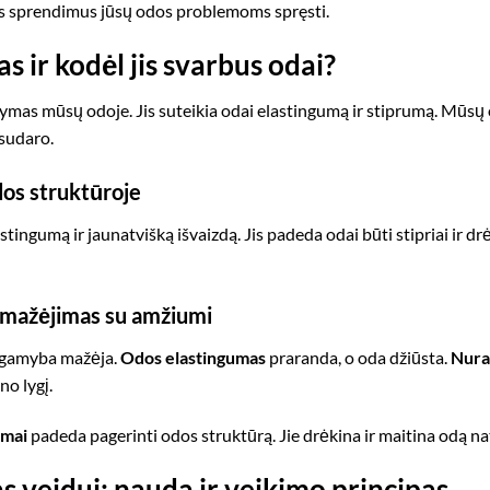
ius sprendimus jūsų odos problemoms spręsti.
s ir kodėl jis svarbus odai?
ymas mūsų odoje. Jis suteikia odai elastingumą ir stiprumą. Mūsų o
sudaro.
os struktūroje
astingumą ir jaunatvišką išvaizdą. Jis padeda odai būti stipriai ir 
 mažėjimas su amžiumi
 gamyba mažėja.
Odos elastingumas
praranda, o oda džiūsta.
Nura.
o lygį.
emai
padeda pagerinti odos struktūrą. Jie drėkina ir maitina odą nat
 veidui: nauda ir veikimo principas