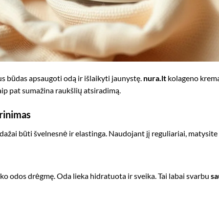
s būdas apsaugoti odą ir išlaikyti jaunystę.
nura.lt
kolageno krema
taip pat sumažina raukšlių atsiradimą.
rinimas
ai būti švelnesnė ir elastinga. Naudojant jį reguliariai, matysite 
ko odos drėgmę. Oda lieka hidratuota ir sveika. Tai labai svarbu
sa