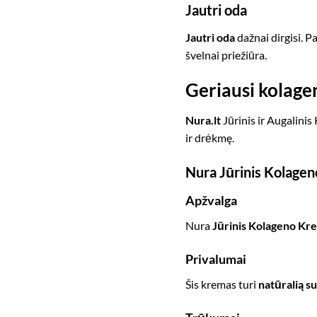
Jautri oda
Jautri oda
dažnai dirgisi. P
švelnai priežiūra.
Geriausi kolagen
Nura.lt
Jūrinis ir Augalinis
ir drėkmę.
Nura Jūrinis Kolage
Apžvalga
Nura
Jūrinis Kolageno Kr
Privalumai
Šis kremas turi
natūralią s