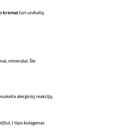
o kremai
turi unikalią
ai, mineralai. Šie
sukelia alerginių reakcijų.
žiui, I tipo kolagenas