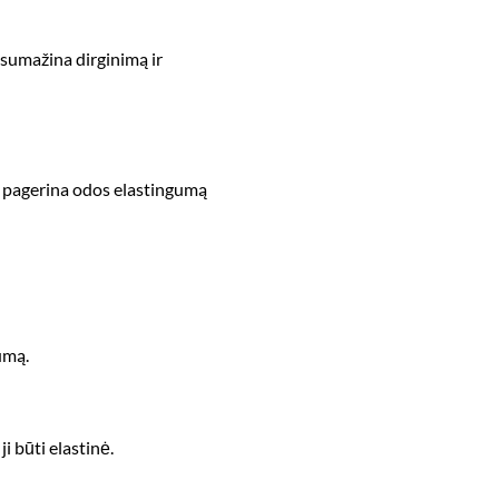
i sumažina dirginimą ir
ria pagerina odos elastingumą
kumą.
ji būti elastinė.