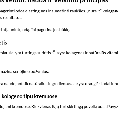
gerinti odos elastingumą ir sumažinti raukšles. „nura.lt”
kolagen
us rezultatus.
ad atjaunintų odą. Tai pagerina jos būklę.
tis
iausiai yra turtinga sudėtis. Čia yra kolagenas ir natūralūs vitamin
sumažina senėjimo požymius.
a naudojant tik natūralius ingredientus. Jie yra draugiški odai ir ne
ių kolageno tipų kremuose
jami kremuose. Kiekvienas iš jų turi skirtingą poveikį odai. Pavyzd
.