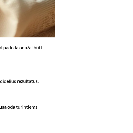
i padeda odažai būti
didelius rezultatus.
usa oda
turintiems