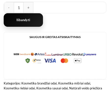
produkto kiekis: Lakštinė Veido Kaukė su Hialurono Rūgštimi
Išbandyti
SAUGUS IR GREITAS ATSISKAITYMAS
Kategorijos:
Kosmetika brandžiai odai
,
Kosmetika mišriai odai
,
Kosmetika riebiai odai
,
Kosmetika sausai odai
,
Natūrali veido priežiūra