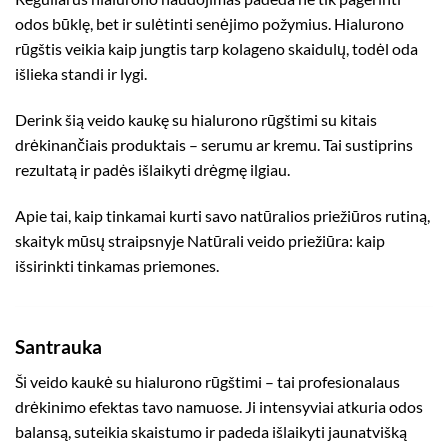
odos būklę, bet ir sulėtinti senėjimo požymius. Hialurono
rūgštis veikia kaip jungtis tarp kolageno skaidulų, todėl oda
išlieka standi ir lygi.
Derink šią veido kaukę su hialurono rūgštimi su kitais
drėkinančiais produktais – serumu ar kremu. Tai sustiprins
rezultatą ir padės išlaikyti drėgmę ilgiau.
Apie tai, kaip tinkamai kurti savo natūralios priežiūros rutiną,
skaityk mūsų straipsnyje
Natūrali veido priežiūra: kaip
išsirinkti tinkamas priemones
.
Santrauka
Ši veido kaukė su hialurono rūgštimi – tai profesionalaus
drėkinimo efektas tavo namuose. Ji intensyviai atkuria odos
balansą, suteikia skaistumo ir padeda išlaikyti jaunatvišką