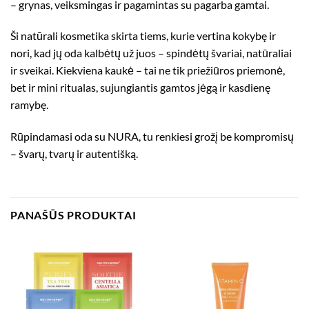
– grynas, veiksmingas ir pagamintas su pagarba gamtai.
Ši natūrali kosmetika skirta tiems, kurie vertina kokybę ir
nori, kad jų oda kalbėtų už juos – spindėtų švariai, natūraliai
ir sveikai. Kiekviena kaukė – tai ne tik priežiūros priemonė,
bet ir mini ritualas, sujungiantis gamtos jėgą ir kasdienę
ramybę.
Rūpindamasi oda su NURA, tu renkiesi grožį be kompromisų
– švarų, tvarų ir autentišką.
PANAŠŪS PRODUKTAI