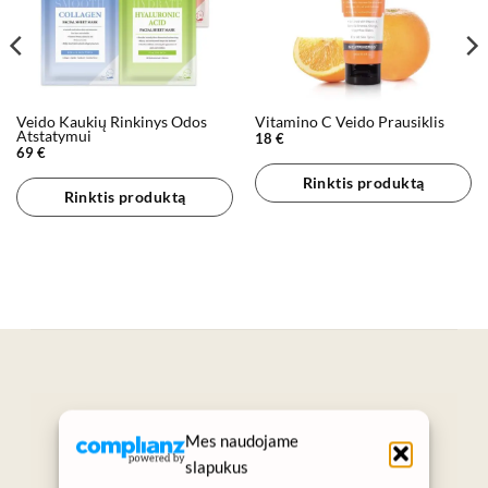
Veido Kaukių Rinkinys Odos
Vitamino C Veido Prausiklis
Atstatymui
18
€
69
€
Rinktis produktą
Rinktis produktą
„Grožis prasideda nuo sveikos odos.“
Mes naudojame
SUKURTA KASDIENIAMS GROŽIO
slapukus
RITUALAMS