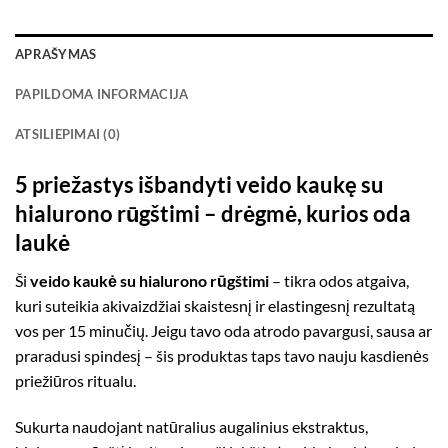
APRAŠYMAS
PAPILDOMA INFORMACIJA
ATSILIEPIMAI (0)
5 priežastys išbandyti veido kaukę su
hialurono rūgštimi – drėgmė, kurios oda
laukė
Ši
veido kaukė su hialurono rūgštimi
– tikra odos atgaiva,
kuri suteikia akivaizdžiai skaistesnį ir elastingesnį rezultatą
vos per 15 minučių. Jeigu tavo oda atrodo pavargusi, sausa ar
praradusi spindesį – šis produktas taps tavo nauju kasdienės
priežiūros ritualu.
Sukurta naudojant natūralius augalinius ekstraktus,