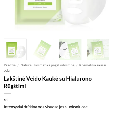
Pradžia
/
Natūrali kosmetika pagal odos tipą
/
Kosmetika sausai
odai
Lakštinė Veido Kaukė su Hialurono
Rūgštimi
4
€
Intensyviai drėkina odą visuose jos sluoksniuose.