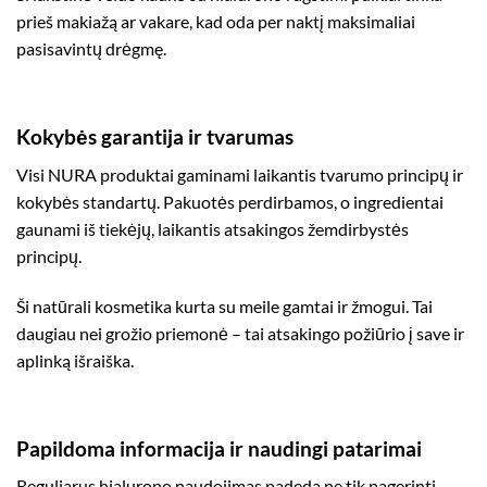
prieš makiažą ar vakare, kad oda per naktį maksimaliai
pasisavintų drėgmę.
Kokybės garantija ir tvarumas
Visi NURA produktai gaminami laikantis tvarumo principų ir
kokybės standartų. Pakuotės perdirbamos, o ingredientai
gaunami iš tiekėjų, laikantis atsakingos žemdirbystės
principų.
Ši natūrali kosmetika kurta su meile gamtai ir žmogui. Tai
daugiau nei grožio priemonė – tai atsakingo požiūrio į save ir
aplinką išraiška.
Papildoma informacija ir naudingi patarimai
Reguliarus hialurono naudojimas padeda ne tik pagerinti