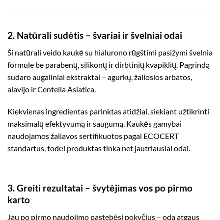
2. Natūrali sudėtis – švariai ir švelniai odai
Ši natūrali veido kaukė su hialurono rūgštimi pasižymi švelnia
formule be parabenų, silikonų ir dirbtinių kvapiklių. Pagrindą
sudaro augaliniai ekstraktai – agurkų, žaliosios arbatos,
alavijo ir Centella Asiatica.
Kiekvienas ingredientas parinktas atidžiai, siekiant užtikrinti
maksimalų efektyvumą ir saugumą. Kaukės gamybai
naudojamos žaliavos sertifikuotos pagal
ECOCERT
standartus, todėl produktas tinka net jautriausiai odai.
3. Greiti rezultatai – švytėjimas vos po pirmo
karto
Jau po pirmo naudojimo pastebėsi pokyčius – oda atgaus