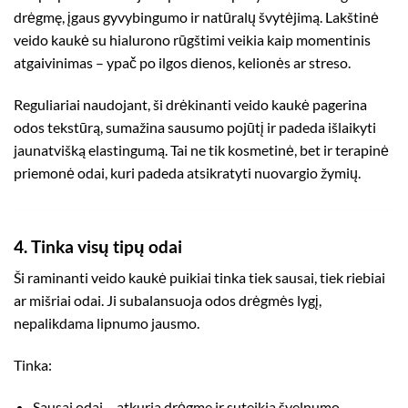
drėgmę, įgaus gyvybingumo ir natūralų švytėjimą. Lakštinė
veido kaukė su hialurono rūgštimi veikia kaip momentinis
atgaivinimas – ypač po ilgos dienos, kelionės ar streso.
Reguliariai naudojant, ši drėkinanti veido kaukė pagerina
odos tekstūrą, sumažina sausumo pojūtį ir padeda išlaikyti
jaunatvišką elastingumą. Tai ne tik kosmetinė, bet ir terapinė
priemonė odai, kuri padeda atsikratyti nuovargio žymių.
4. Tinka visų tipų odai
Ši raminanti veido kaukė puikiai tinka tiek sausai, tiek riebiai
ar mišriai odai. Ji subalansuoja odos drėgmės lygį,
nepalikdama lipnumo jausmo.
Tinka:
Sausai odai – atkuria drėgmę ir suteikia švelnumo.