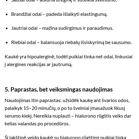
Brandžiai odai – padeda išlaikyti elastingumą.
Jautriai odai – mažina sudirgimus ir paraudimus.
Riebiai odai – balansuoja riebalų išsiskyrimą be sausumo.
Kaukė yra hipoalerginė, todėl puikiai tinka net odai, linkusiai
į alergines reakcijas ar jautrumą.
5. Paprastas, bet veiksmingas naudojimas
Naudojimas itin paprastas: užsidėk kaukę ant švarios odos,
palaikyk 15–20 minučių, o po to švelniai įmasažuok likusį
serumo kiekį. Nereikia nuplauti – hialurono rūgštis veiks dar
kelias valandas po procedūros.
Ši lakštinė veido kaukė su hialurono rūgštimi puikiai tinka