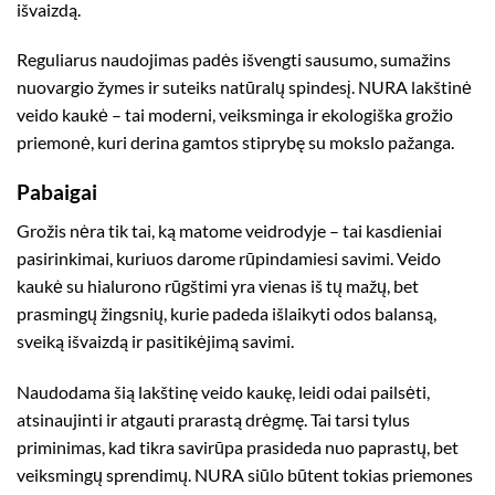
išvaizdą.
Reguliarus naudojimas padės išvengti sausumo, sumažins
nuovargio žymes ir suteiks natūralų spindesį. NURA lakštinė
veido kaukė – tai moderni, veiksminga ir ekologiška grožio
priemonė, kuri derina gamtos stiprybę su mokslo pažanga.
Pabaigai
Grožis nėra tik tai, ką matome veidrodyje – tai kasdieniai
pasirinkimai, kuriuos darome rūpindamiesi savimi. Veido
kaukė su hialurono rūgštimi yra vienas iš tų mažų, bet
prasmingų žingsnių, kurie padeda išlaikyti odos balansą,
sveiką išvaizdą ir pasitikėjimą savimi.
Naudodama šią lakštinę veido kaukę, leidi odai pailsėti,
atsinaujinti ir atgauti prarastą drėgmę. Tai tarsi tylus
priminimas, kad tikra savirūpa prasideda nuo paprastų, bet
veiksmingų sprendimų. NURA siūlo būtent tokias priemones