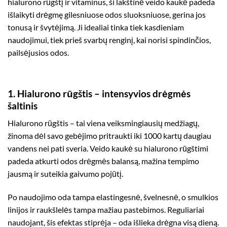
hialurono rūgštį
ir vitaminus, ši lakštinė veido kaukė padeda
išlaikyti drėgmę gilesniuose odos sluoksniuose, gerina jos
tonusą ir švytėjimą. Ji idealiai tinka tiek kasdieniam
naudojimui, tiek prieš svarbų renginį, kai norisi spindinčios,
pailsėjusios odos.
1. Hialurono rūgštis – intensyvios drėgmės
šaltinis
Hialurono rūgštis – tai viena veiksmingiausių medžiagų,
žinoma dėl savo gebėjimo pritraukti iki 1000 kartų daugiau
vandens nei pati sveria. Veido kaukė su hialurono rūgštimi
padeda atkurti odos drėgmės balansą, mažina tempimo
jausmą ir suteikia gaivumo pojūtį.
Po naudojimo oda tampa elastingesnė, švelnesnė, o smulkios
linijos ir raukšlelės tampa mažiau pastebimos. Reguliariai
naudojant, šis efektas stiprėja – oda išlieka drėgna visą dieną.