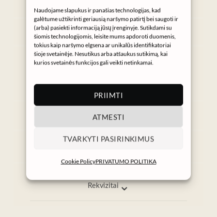
Naudojame slapukus ir panašias technologijas, kad
galėtume užtikrinti geriausią naršymo patirtį bei saugoti ir
Instagram
(arba) pasiekti informaciją jūsų įrenginyje. Sutikdami su
šiomis technologijomis, leisite mums apdoroti duomenis,
tokius kaip naršymo elgsena ar unikalūs identifikatoriai
Gaukite NURA naujienas
šioje svetainėje. Nesutikus arba atšaukus sutikimą, kai
kurios svetainės funkcijos gali veikti netinkamai.
→
PRIIMTI
⌄
ATMESTI
Informacija
Pagalba
TVARKYTI PASIRINKIMUS
info@nura.lt
I–V 9:00–17:00
Cookie Policy
PRIVATUMO POLITIKA
⌄
Rekvizitai