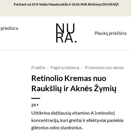
Perkant už 65 € Veido Masažuoklio ir GUA SHA Rinkinys DOVANŲ!
 priežiūra
Plaukų priežiūra
Pradžia
/
Pagal problemą
/
Priemonės nuo aknės
Retinolio Kremas nuo
Raukšlių ir Aknės Žymių
29
€
Užtikrina didžiausią vitamino A (retinolio)
koncentraciją, kuri greitai ir efektyviai pasiekia
gilesnius odos sluoksnius.