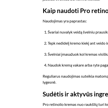
Kaip naudoti Pro retin
Naudojimas yra paprastas:
Švariai nuvalyk veidą švelniu prausikl
Tepk nedidelį kremo kiekį ant veido ir
Švelniai įmasažuok kol kremas visiškai
Naudok kremą vakare arba ryte pagal
Reguliarus naudojimas suteikia matomą 
lygesnė.
Sudėtis ir aktyvūs ingr
Pro retinolio kremas nuo raukšlių turi k