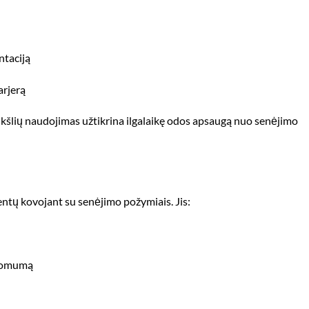
ntaciją
arjerą
ukšlių naudojimas užtikrina ilgalaikę odos apsaugą nuo senėjimo
entų kovojant su senėjimo požymiais. Jis:
atomumą