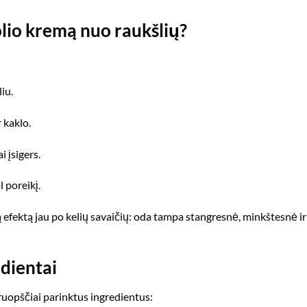
olio kremą nuo raukšlių?
iu.
 kaklo.
 įsigers.
 poreikį.
efektą jau po kelių savaičių: oda tampa stangresnė, minkštesnė ir
edientai
ruopščiai parinktus ingredientus: