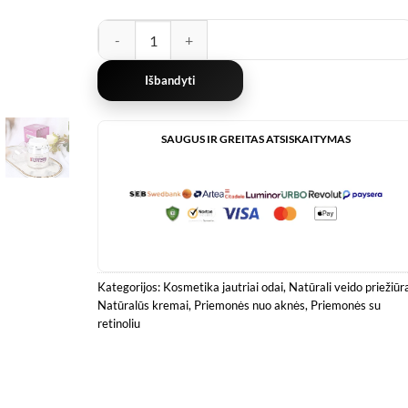
produkto kiekis: Retinolio Kremas nuo Raukšlių ir Ak
Išbandyti
SAUGUS IR GREITAS ATSISKAITYMAS
Kategorijos:
Kosmetika jautriai odai
,
Natūrali veido priežiūr
Natūralūs kremai
,
Priemonės nuo aknės
,
Priemonės su
retinoliu