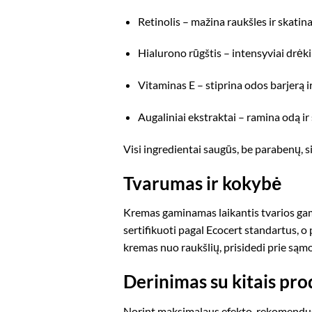
Retinolis – mažina raukšles ir skatina
Hialurono rūgštis – intensyviai drėk
Vitaminas E – stiprina odos barjerą i
Augaliniai ekstraktai – ramina odą ir
Visi ingredientai saugūs, be parabenų, si
Tvarumas ir kokybė
Kremas gaminamas laikantis tvarios gam
sertifikuoti pagal
Ecocert
standartus, o 
kremas nuo raukšlių, prisidedi prie sąmo
Derinimas su kitais pro
Norint maksimalaus efekto, rekomendu