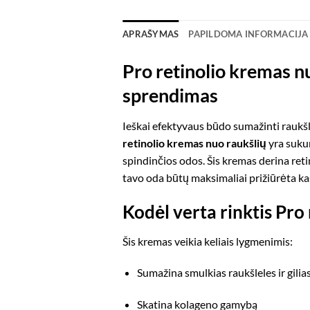
APRAŠYMAS
PAPILDOMA INFORMACIJA
Pro retinolio kremas n
sprendimas
Ieškai efektyvaus būdo sumažinti raukšl
retinolio kremas nuo raukšlių
yra sukur
spindinčios odos. Šis kremas derina ret
tavo oda būtų maksimaliai prižiūrėta ka
Kodėl verta rinktis Pro
Šis kremas veikia keliais lygmenimis:
Sumažina smulkias raukšleles ir gilias 
Skatina kolageno gamybą