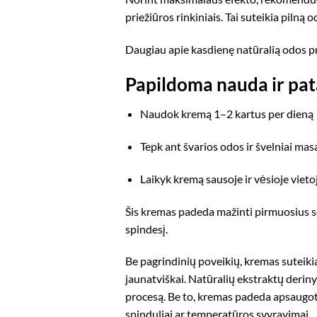
priežiūros rinkiniais. Tai suteikia pilną
Daugiau apie kasdienę natūralią odos pr
Papildoma nauda ir pat
Naudok kremą 1–2 kartus per dieną
Tepk ant švarios odos ir švelniai ma
Laikyk kremą sausoje ir vėsioje vietoj
Šis kremas padeda mažinti pirmuosius se
spindesį.
Be pagrindinių poveikių, kremas suteiki
jaunatviškai. Natūralių ekstraktų derin
procesą. Be to, kremas padeda apsaugoti
spinduliai ar temperatūros svyravimai.