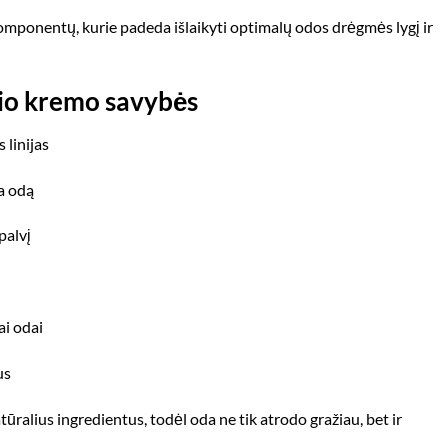
omponentų, kurie padeda išlaikyti optimalų odos drėgmės lygį ir
lio kremo savybės
 linijas
a odą
palvį
ai odai
us
ūralius ingredientus, todėl oda ne tik atrodo gražiau, bet ir