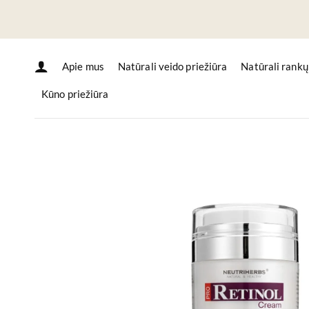
Skip
to
content
Apie mus
Natūrali veido priežiūra
Natūrali rankų
Kūno priežiūra