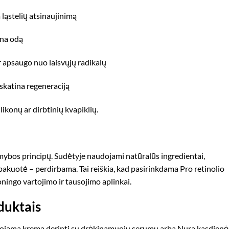
 ląstelių atsinaujinimą
ina odą
r apsaugo nuo laisvųjų radikalų
 skatina regeneraciją
likonų ar dirbtinių kvapiklių.
ybos principų. Sudėtyje naudojami natūralūs ingredientai,
pakuotė – perdirbama. Tai reiškia, kad pasirinkdama Pro retinolio
ningo vartojimo ir tausojimo aplinkai.
duktais
ojama kremą derinti su drėkinamuoju serumu arba Nura kasdienė