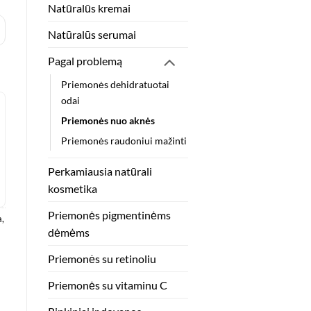
Natūralūs kremai
nės Žymių
Natūralūs serumai
Pagal problemą
Priemonės dehidratuotai
odai
Priemonės nuo aknės
Priemonės raudoniui mažinti
Perkamiausia natūrali
kosmetika
Priemonės pigmentinėms
a
,
dėmėms
Priemonės su retinoliu
Priemonės su vitaminu C