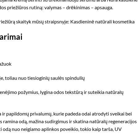
 odos priežiūros rutiną: valymas – drėkinimas – apsauga.
iežiūrą skaityk mūsų straipsnyje:
Kasdieninė natūrali kosmetika
arimai
sažuok
e, toliau nuo tiesioginių saulės spindulių
nėjimo požymius, lygina odos tekstūrą ir suteikia natūralų
a ir papildomų privalumų, kurie padeda odai atrodyti sveikai bei
ys ramina odą, mažina sudirgimus ir skatina natūralų regeneracijos
 odą nuo neigiamo aplinkos poveikio, tokio kaip tarša, UV