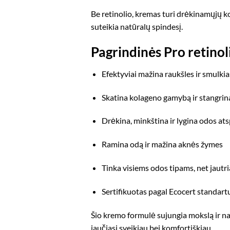
Be retinolio, kremas turi drėkinamųjų k
suteikia natūralų spindesį.
Pagrindinės Pro retino
Efektyviai mažina raukšles ir smulkias
Skatina kolageno gamybą ir stangrin
Drėkina, minkština ir lygina odos ats
Ramina odą ir mažina aknės žymes
Tinka visiems odos tipams, net jautri
Sertifikuotas pagal
Ecocert
standart
Šio kremo formulė sujungia mokslą ir nat
jaučiasi sveikiau bei komfortiškiau.