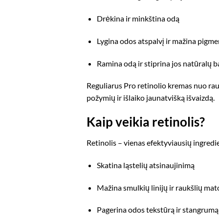
Drėkina ir minkština odą
Lygina odos atspalvį ir mažina pigme
Ramina odą ir stiprina jos natūralų b
Reguliarus Pro retinolio kremas nuo ra
požymių ir išlaiko jaunatvišką išvaizdą.
Kaip veikia retinolis?
Retinolis – vienas efektyviausių ingredi
Skatina ląstelių atsinaujinimą
Mažina smulkių linijų ir raukšlių m
Pagerina odos tekstūrą ir stangrumą