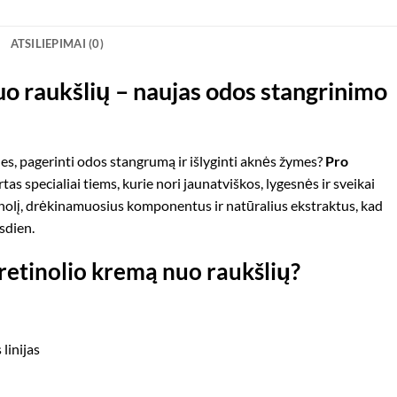
ATSILIEPIMAI (0)
uo raukšlių – naujas odos stangrinimo
es, pagerinti odos stangrumą ir išlyginti aknės žymes?
Pro
tas specialiai tiems, kurie nori jaunatviškos, lygesnės ir sveikai
inolį, drėkinamuosius komponentus ir natūralius ekstraktus, kad
sdien.
 retinolio kremą nuo raukšlių?
linijas