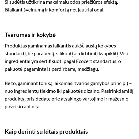
Ši sudėtis užtikrina maksimalų odos priežiūros efektą,
išlaikant švelnumą ir komfortą net jautriai odai.
Tvarumas ir kokybė
Produktas gaminamas laikantis aukščiausių kokybės
standartų, be parabenų, silikonų ar dirbtinių kvapiklių. Visi
ingredientai yra sertifikuoti pagal
Ecocert
standartus, o
pakuotė pagaminta iš perdirbamų medžiagų.
Be to, gaminant toniką laikomasi tvarios gamybos principų –
nuo ingredientų tiekimo iki pakuotės dizaino. Pasirinkdami šį
produktą, prisidedate prie atsakingo vartojimo ir mažesnio
poveikio aplinkai.
Kaip derinti su kitais produktais