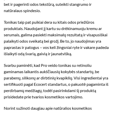
bet ir pagerinti odos tekstūrą, suteikti stangrumo ir
natūralaus spindesio.
Tonikas taip pat puikiai dera su kitais odos priežiūros
produktais. Naudojant jį kartu su drėkinamuoju kremu ar
serumais, galima pasiekti maksimalų rezultatą ir visapusiškai
palaikyti odos sveikatą bei grožį. Be to, jo naudojimas yra
paprastas ir patogus – vos keli žingsniai ryte ir vakare padeda
išlaikyti odą švarią, gaivią ir jaunatvišką.
Svarbu paminėti, kad Pro veido tonikas su retinoliu
gaminamas laikantis aukščiausių kokybės standartų, be
parabenų, silikonų ar dirbtinių kvapiklių. Visi ingredientai yra
sertifikuoti pagal
Ecocert
standartus, o pakuotė pagaminta iš
perdirbamų medžiagų, todėl pasirinkdami šį produktą
prisidedate prie tvarios kosmetikos vartojimo.
Norint sužinoti daugiau apie natūralios kosmetikos