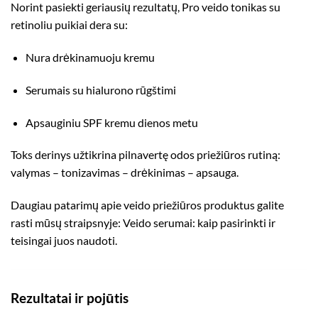
Norint pasiekti geriausių rezultatų, Pro veido tonikas su
retinoliu puikiai dera su:
Nura drėkinamuoju kremu
Serumais su hialurono rūgštimi
Apsauginiu SPF kremu dienos metu
Toks derinys užtikrina pilnavertę odos priežiūros rutiną:
valymas – tonizavimas – drėkinimas – apsauga.
Daugiau patarimų apie veido priežiūros produktus galite
rasti mūsų straipsnyje:
Veido serumai: kaip pasirinkti ir
teisingai juos naudoti
.
Rezultatai ir pojūtis