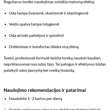
Reguliarus toniko naudojimas suteikia matomą efektą:
Oda tampa švaresnė, skaistesnė ir elastingesnė
Veido spalva tampa tolygesnė
Oda atrodo pailsėjusi ir spindinti
Drėkinimas ir komfortas išlieka visą dieną
Švelni, profesionali formulė leidžia toniką naudoti kasdien,
nepriklausomai nuo odos tipo. Tai patogus ir efektyvus būdas
palaikyti odos jaunystę bei sveiką išvaizdą.
Naudojimo rekomendacijos ir patarimai
Naudokite 1–2 kartus per dieną
Tepkite ant švarios odos ir naudokite medvilninį diskelį