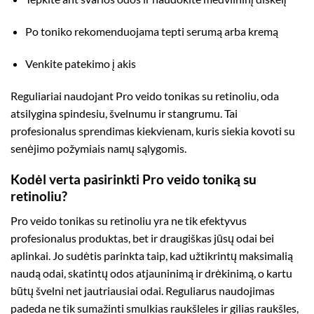
Po toniko rekomenduojama tepti serumą arba kremą
Venkite patekimo į akis
Reguliariai naudojant Pro veido tonikas su retinoliu, oda
atsilygina spindesiu, švelnumu ir stangrumu. Tai
profesionalus sprendimas kiekvienam, kuris siekia kovoti su
senėjimo požymiais namų sąlygomis.
Kodėl verta pasirinkti Pro veido toniką su
retinoliu?
Pro veido tonikas su retinoliu yra ne tik efektyvus
profesionalus produktas, bet ir draugiškas jūsų odai bei
aplinkai. Jo sudėtis parinkta taip, kad užtikrintų maksimalią
naudą odai, skatintų odos atjauninimą ir drėkinimą, o kartu
būtų švelni net jautriausiai odai. Reguliarus naudojimas
padeda ne tik sumažinti smulkias raukšleles ir gilias raukšles,