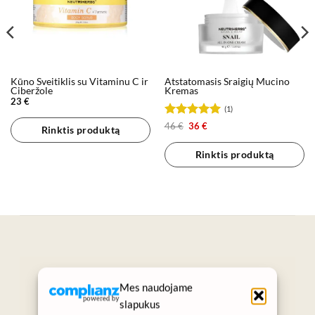
Kūno Šveitiklis su Vitaminu C ir
Atstatomasis Sraigių Mucino
Ciberžole
Kremas
23
€
(1)
Įvertinimas:
Original
Current
46
€
36
€
Rinktis produktą
price
price
5
iš 5
was:
is:
46 €.
36 €.
Rinktis produktą
„Grožis prasideda nuo sveikos odos.“
Mes naudojame
SUKURTA KASDIENIAMS GROŽIO
slapukus
RITUALAMS