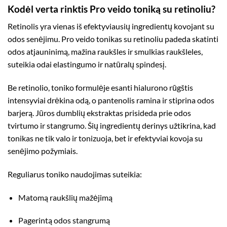
Kodėl verta rinktis Pro veido toniką su retinoliu?
Retinolis yra vienas iš efektyviausių ingredientų kovojant su
odos senėjimu. Pro veido tonikas su retinoliu padeda skatinti
odos atjauninimą, mažina raukšles ir smulkias raukšleles,
suteikia odai elastingumo ir natūralų spindesį.
Be retinolio, toniko formulėje esanti hialurono rūgštis
intensyviai drėkina odą, o pantenolis ramina ir stiprina odos
barjerą. Jūros dumblių ekstraktas prisideda prie odos
tvirtumo ir stangrumo. Šių ingredientų derinys užtikrina, kad
tonikas ne tik valo ir tonizuoja, bet ir efektyviai kovoja su
senėjimo požymiais.
Reguliarus toniko naudojimas suteikia:
Matomą raukšlių mažėjimą
Pagerintą odos stangrumą