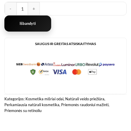
produkto kiekis: Retinolio Tonikas nuo Raukšlių
Išbandyti
SAUGUS IR GREITAS ATSISKAITYMAS
Kategorijos:
Kosmetika mišriai odai
,
Natūrali veido priežiūra
,
Perkamiausia natūrali kosmetika
,
Priemonės raudoniui mažinti
,
Priemonės su retinoliu