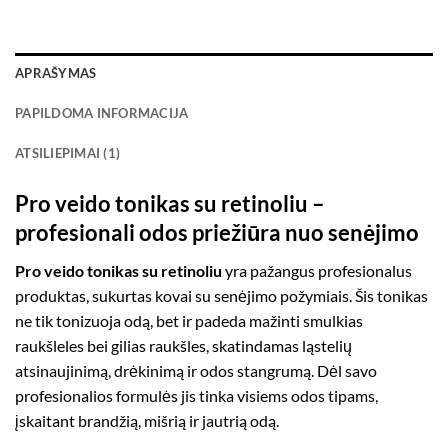
APRAŠYMAS
PAPILDOMA INFORMACIJA
ATSILIEPIMAI (1)
Pro veido tonikas su retinoliu –
profesionali odos priežiūra nuo senėjimo
Pro veido tonikas su retinoliu
yra pažangus profesionalus
produktas, sukurtas kovai su senėjimo požymiais. Šis tonikas
ne tik tonizuoja odą, bet ir padeda mažinti smulkias
raukšleles bei gilias raukšles, skatindamas ląstelių
atsinaujinimą, drėkinimą ir odos stangrumą. Dėl savo
profesionalios formulės jis tinka visiems odos tipams,
įskaitant brandžią, mišrią ir jautrią odą.