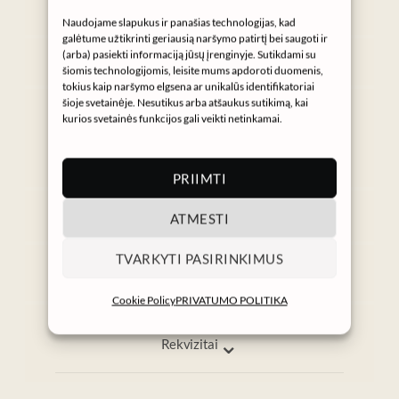
Naudojame slapukus ir panašias technologijas, kad
galėtume užtikrinti geriausią naršymo patirtį bei saugoti ir
Instagram
(arba) pasiekti informaciją jūsų įrenginyje. Sutikdami su
šiomis technologijomis, leisite mums apdoroti duomenis,
tokius kaip naršymo elgsena ar unikalūs identifikatoriai
Gaukite NURA naujienas
šioje svetainėje. Nesutikus arba atšaukus sutikimą, kai
kurios svetainės funkcijos gali veikti netinkamai.
→
PRIIMTI
⌄
ATMESTI
Informacija
Pagalba
TVARKYTI PASIRINKIMUS
info@nura.lt
I–V 9:00–17:00
Cookie Policy
PRIVATUMO POLITIKA
⌄
Rekvizitai