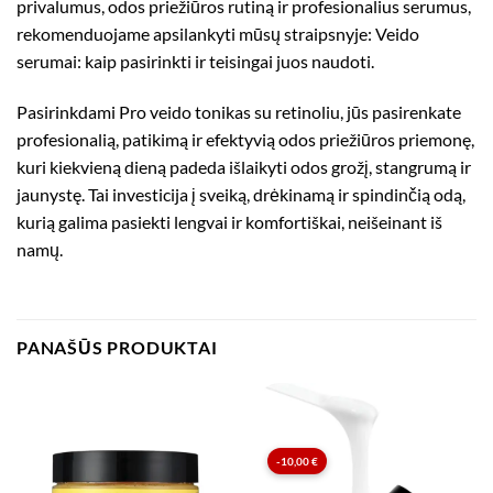
privalumus, odos priežiūros rutiną ir profesionalius serumus,
rekomenduojame apsilankyti mūsų straipsnyje:
Veido
serumai: kaip pasirinkti ir teisingai juos naudoti
.
Pasirinkdami Pro veido tonikas su retinoliu, jūs pasirenkate
profesionalią, patikimą ir efektyvią odos priežiūros priemonę,
kuri kiekvieną dieną padeda išlaikyti odos grožį, stangrumą ir
jaunystę. Tai investicija į sveiką, drėkinamą ir spindinčią odą,
kurią galima pasiekti lengvai ir komfortiškai, neišeinant iš
namų.
PANAŠŪS PRODUKTAI
-
10,00
€