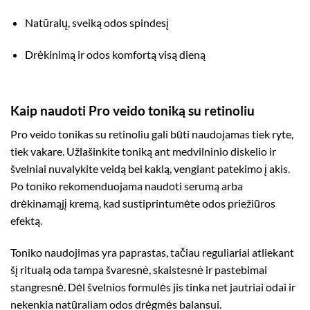
Natūralų, sveiką odos spindesį
Drėkinimą ir odos komfortą visą dieną
Kaip naudoti Pro veido toniką su retinoliu
Pro veido tonikas su retinoliu gali būti naudojamas tiek ryte,
tiek vakare. Užlašinkite toniką ant medvilninio diskelio ir
švelniai nuvalykite veidą bei kaklą, vengiant patekimo į akis.
Po toniko rekomenduojama naudoti serumą arba
drėkinamąjį kremą, kad sustiprintumėte odos priežiūros
efektą.
Toniko naudojimas yra paprastas, tačiau reguliariai atliekant
šį ritualą oda tampa švaresnė, skaistesnė ir pastebimai
stangresnė. Dėl švelnios formulės jis tinka net jautriai odai ir
nekenkia natūraliam odos drėgmės balansui.