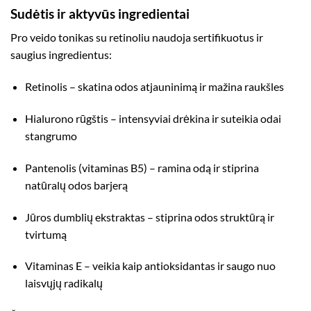
Sudėtis ir aktyvūs ingredientai
Pro veido tonikas su retinoliu naudoja sertifikuotus ir
saugius ingredientus:
Retinolis – skatina odos atjauninimą ir mažina raukšles
Hialurono rūgštis – intensyviai drėkina ir suteikia odai
stangrumo
Pantenolis (vitaminas B5) – ramina odą ir stiprina
natūralų odos barjerą
Jūros dumblių ekstraktas – stiprina odos struktūrą ir
tvirtumą
Vitaminas E – veikia kaip antioksidantas ir saugo nuo
laisvųjų radikalų