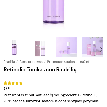
Pradžia
/
Pagal problemą
/
Priemonės raudoniui mažinti
Retinolio Tonikas nuo Raukšlių
19
€
Įvertinimas:
1
5
iš 5
Praturtintas stipriu anti-senėjimo ingredientu – retinoliu,
(viso
kuris padeda sumažinti matomus odos senėjimo požymius.
įvertinimų:
)